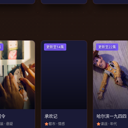
集
更新至14集
更新至22集
间令
承欢记
哈尔滨一九四四
装 · 悬疑
都市 · 情感
谍战 · 年代