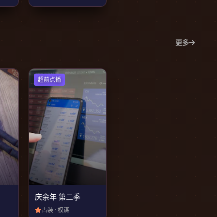
更多
超前点播
庆余年 第二季
古装 · 权谋