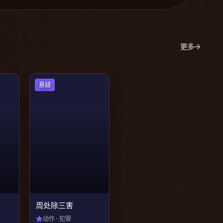
更多
悬疑
周处除三害
动作 · 犯罪