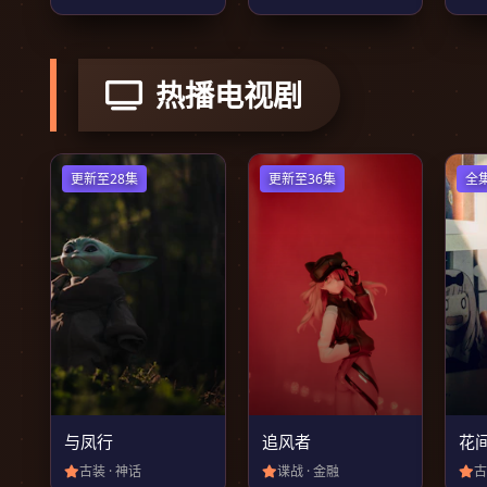
热播电视剧
更新至28集
更新至36集
全
与凤行
追风者
花
古装 · 神话
谍战 · 金融
古