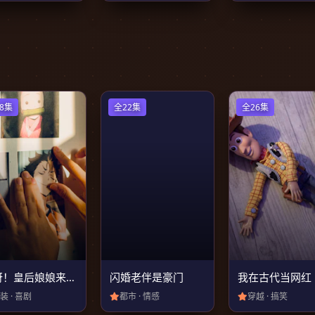
8集
全22集
全26集
哎呀！皇后娘娘来打工
闪婚老伴是豪门
我在古代当网红
装 · 喜剧
都市 · 情感
穿越 · 搞笑