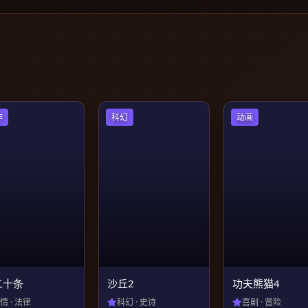
作
科幻
动画
二十条
沙丘2
功夫熊猫4
情 · 法律
科幻 · 史诗
喜剧 · 冒险