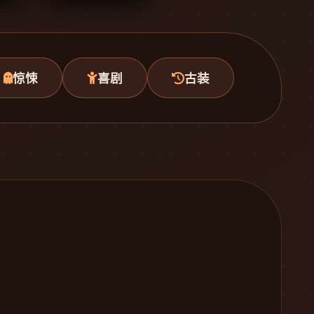
惊悚
喜剧
古装