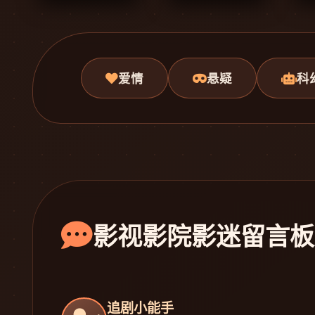
爱情
悬疑
科
影视影院影迷留言板
追剧小能手