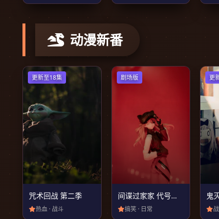
动漫新番
更新至18集
剧场版
更
咒术回战 第二季
间谍过家家 代号：白
鬼
热血 · 战斗
搞笑 · 日常
战