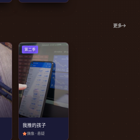
更多
第二季
我推的孩子
偶像 · 悬疑