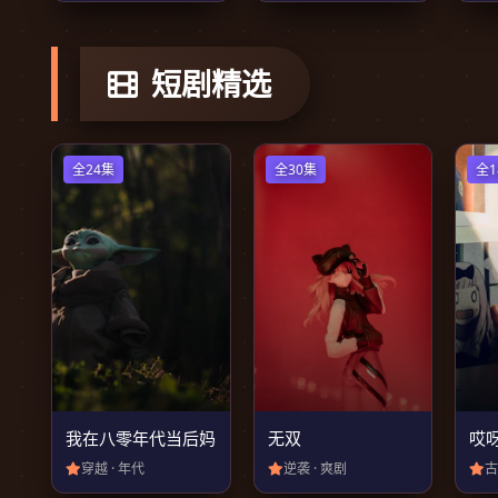
短剧精选
全24集
全30集
全1
我在八零年代当后妈
无双
穿越 · 年代
逆袭 · 爽剧
古