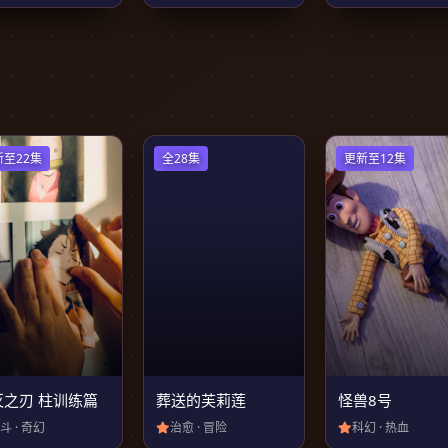
新至22集
全28集
更新至12集
灭之刃 柱训练篇
葬送的芙莉莲
怪兽8号
斗 · 奇幻
治愈 · 冒险
科幻 · 热血