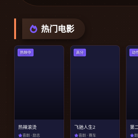
热门电影
热映中
高分
动
热辣滚烫
飞驰人生2
第
喜剧 · 励志
喜剧 · 赛车
剧